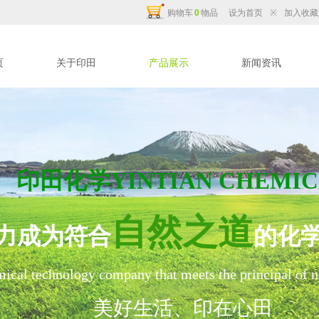
购物车
0
物品
设为首页
※
加入收藏
页
关于印田
产品展示
新闻资讯
印田化学YINTIAN CHEMIC
自然之道
力成为符合
的化
ical tech
nology company that meets the principal of n
美好生活、印在心田