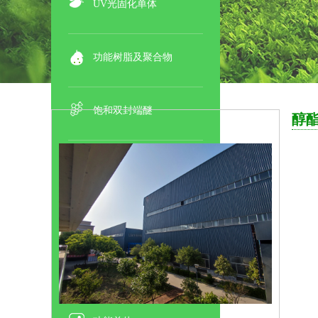
UV光固化单体
功能树脂及聚合物
饱和双封端醚
醇
环保溶剂
酯类溶剂
/
醚类溶剂
/
功能溶剂
/
醇
类溶剂
净味成膜助剂
酯类成膜助剂
/
醚类成膜助剂